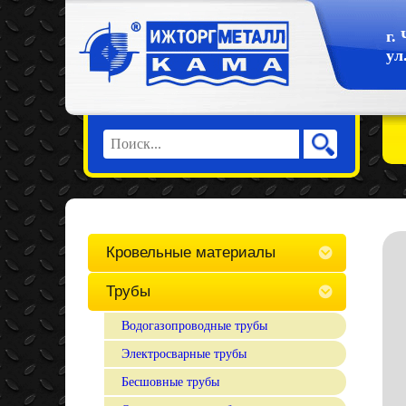
г.
ул
Кровельные материалы
Трубы
Водогазопроводные трубы
Электросварные трубы
Бесшовные трубы