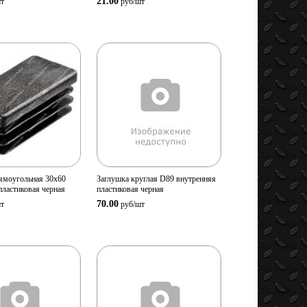
21.00
т
руб/
шт
мотр
Просмотр
овара
товара
ство:
Количество:
В корзину
В корзину
ямоугольная 30х60
Заглушка круглая D89 внутренняя
пластиковая черная
пластиковая черная
70.00
т
руб/
шт
мотр
Просмотр
овара
товара