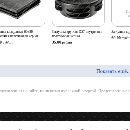
Количество:
Количество:
Количе
В корзину
В корзину
ушка квадратная 60х80
Заглушка круглая D57 внутренняя
Заглушка кр
ренняя пластиковая черная
пластиковая черная
60.00
руб/
ш
0
35.00
руб/
шт
руб/
шт
Показать ещё..
ставленная на сайте, не является публичной офертой. Представленные ц