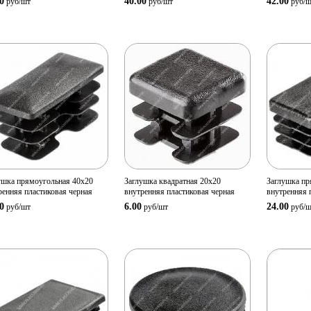
0
40.00
42.00
руб/
шт
руб/
шт
руб/
ш
Просмотр
Просмотр
Прос
товара
товара
т
Количество:
Количество:
Количе
В корзину
В корзину
ушка прямоугольная 40х20
Заглушка квадратная 20х20
Заглушка пр
ренняя пластиковая черная
внутренняя пластиковая черная
внутренняя 
0
6.00
24.00
руб/
шт
руб/
шт
руб/
ш
Просмотр
Просмотр
Прос
товара
товара
т