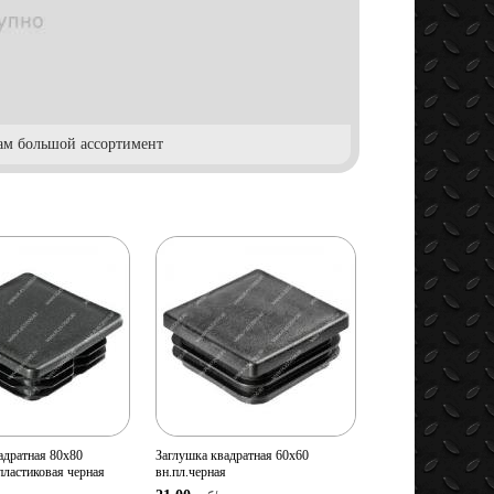
нам большой ассортимент
мотр
Просмотр
овара
товара
ство:
Количество:
В корзину
В корзину
адратная 80х80
Заглушка квадратная 60х60
пластиковая черная
вн.пл.черная