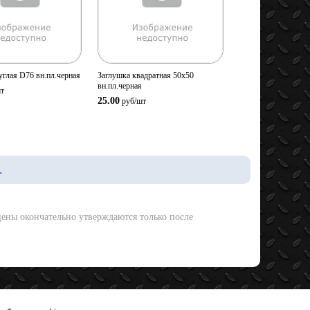
ство:
Количество:
В корзину
В корзину
углая D76 вн.пл.черная
Заглушка квадратная 50х50
вн.пл.черная
т
25.00
руб/
шт
.
ены окончательно утверждаются только после