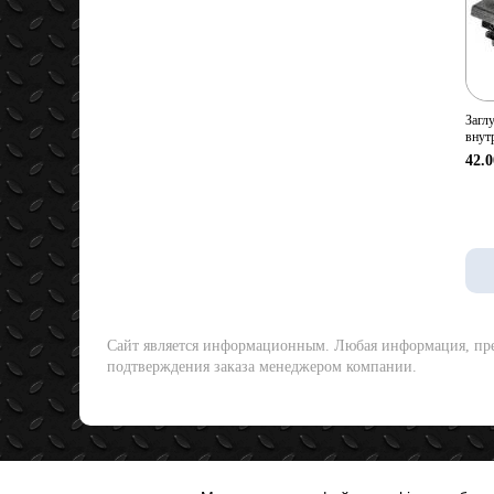
Загл
внут
42.0
Сайт является информационным. Любая информация, пред
подтверждения заказа менеджером компании.