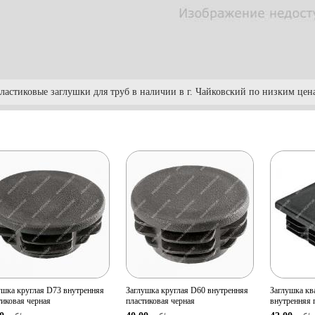
ластиковые заглушки для труб в наличии в г. Чайковский по низким це
Просмотр
Просмотр
Прос
товара
товара
т
Количество:
Количество:
Количе
В корзину
В корзину
ушка круглая D73 внутренняя
Заглушка круглая D60 внутренняя
Заглушка кв
тиковая черная
пластиковая черная
внутренняя 