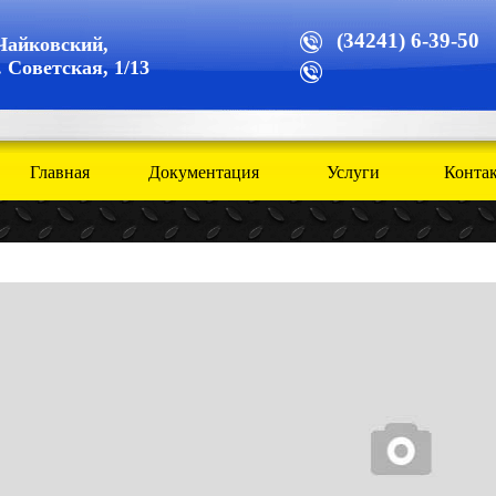
(34241) 6-39-50
 Чайковский
,
. Советская, 1/13
Главная
Документация
Услуги
Конта