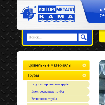
г.
ул
Кровельные материалы
Трубы
Водогазопроводные трубы
Электросварные трубы
Бесшовные трубы