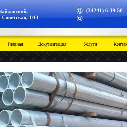
(34241) 6-39-50
 Чайковский
,
. Советская, 1/13
Главная
Документация
Услуги
Конта