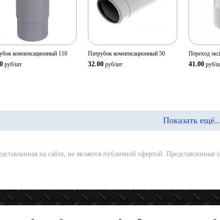
Количество:
Количество:
Количе
В корзину
В корзину
убок компенсационный 110
Патрубок компенсационный 50
Переход экс
0
32.00
41.00
руб/
шт
руб/
шт
руб/
ш
Показать ещё..
ставленная на сайте, не является публичной офертой. Представленные ц