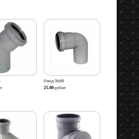
мотр
Просмотр
овара
товара
ство:
Количество:
В корзину
В корзину
5
Отвод 50х90
25.00
т
руб/
шт
мотр
Просмотр
овара
товара