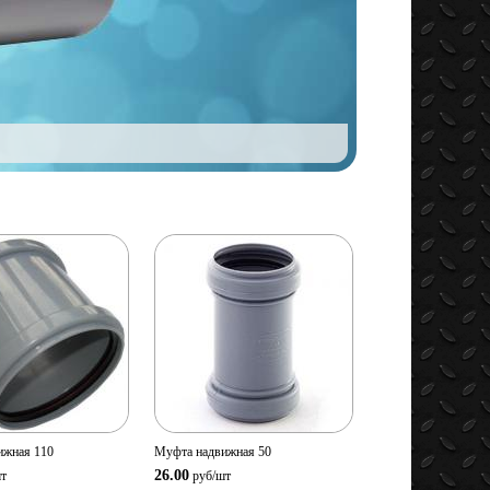
мотр
Просмотр
овара
товара
ство:
Количество:
В корзину
В корзину
ижная 110
Муфта надвижная 50
26.00
т
руб/
шт