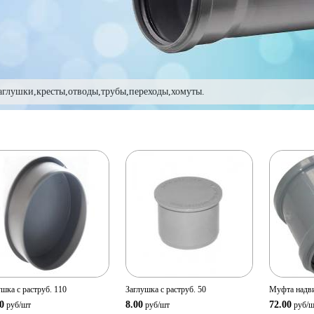
аглушки,кресты,отводы,трубы,переходы,хомуты.
Просмотр
Просмотр
Прос
товара
товара
т
Количество:
Количество:
Количе
В корзину
В корзину
ушка с раструб. 110
Заглушка с раструб. 50
Муфта надв
0
8.00
72.00
руб/
шт
руб/
шт
руб/
ш