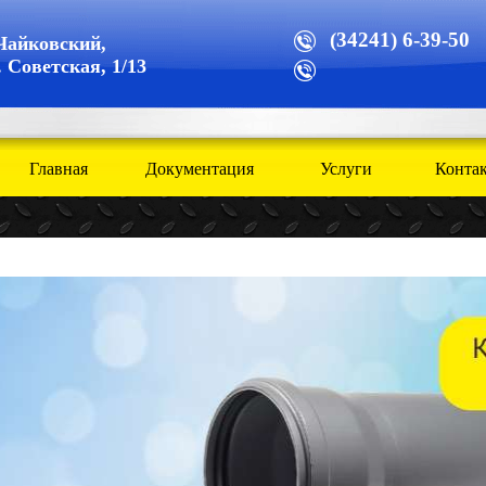
(34241) 6-39-50
 Чайковский
,
. Советская, 1/13
Главная
Документация
Услуги
Конта