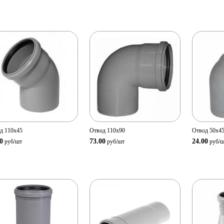
Просмотр
Просмотр
Прос
товара
товара
т
Количество:
Количество:
Количе
В корзину
В корзину
д 110х45
Отвод 110х90
Отвод 50х4
0
73.00
24.00
руб/
шт
руб/
шт
руб/
ш
Просмотр
Просмотр
Прос
товара
товара
т