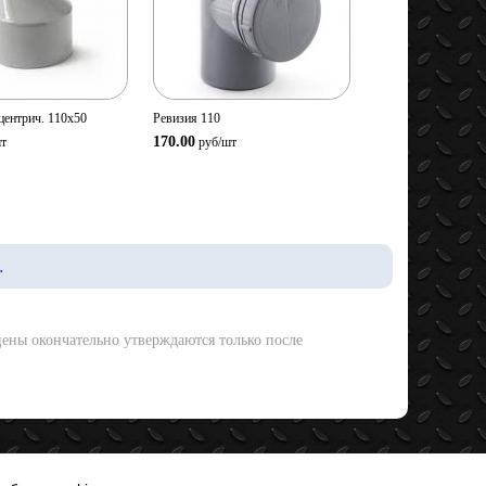
ство:
Количество:
В корзину
В корзину
центрич. 110х50
Ревизия 110
170.00
т
руб/
шт
.
ены окончательно утверждаются только после